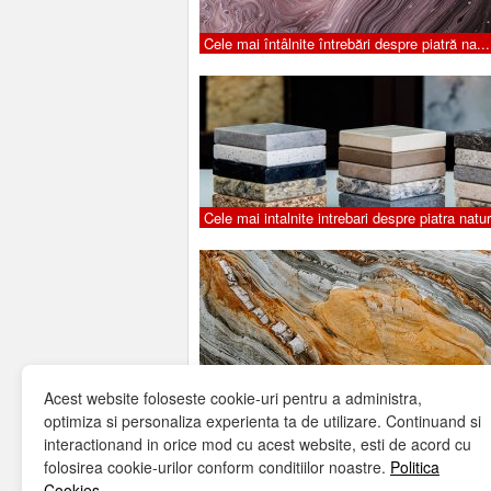
Cele mai întâlnite întrebări despre piatră na...
Cele mai intalnite intrebari despre piatra natur
Cele mai intalnite intrebari despre piatra natur
Acest website foloseste cookie-uri pentru a administra,
optimiza si personaliza experienta ta de utilizare. Continuand si
interactionand in orice mod cu acest website, esti de acord cu
folosirea cookie-urilor conform conditiilor noastre.
Politica
Cookies