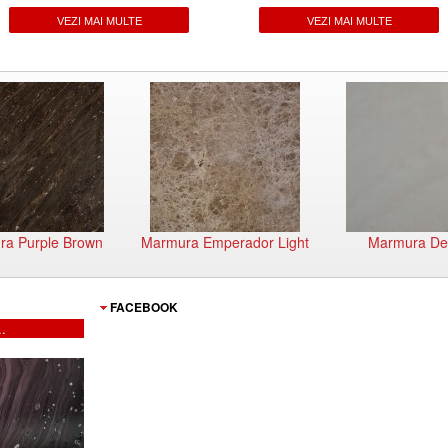
VEZI MAI MULTE
VEZI MAI MULTE
a Purple Brown
Marmura Emperador Light
Marmura De
FACEBOOK
..