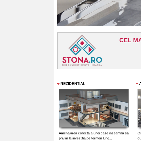
REZIDENTIAL
Amenajarea corecta a unei case inseamna sa
Or
privim la investitia pe termen lung...
cu