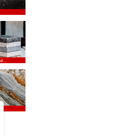
al...
al...