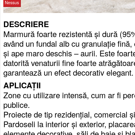
Nessus
DESCRIERE
Marmură foarte rezistentă și dură (95%
având un fundal alb cu granulație fină,
și ape maro deschis – aurii. Este foarte
datorită venaturii fine foarte atrăgătoar
garantează un efect decorativ elegant.
APLICAȚII
Zone cu utilizare intensă, cum ar fi pere
publice.
Proiecte de tip rezidențial, comercial și 
Pardoseli la interior și exterior, placare
elemente decorative, săli de baie și bla