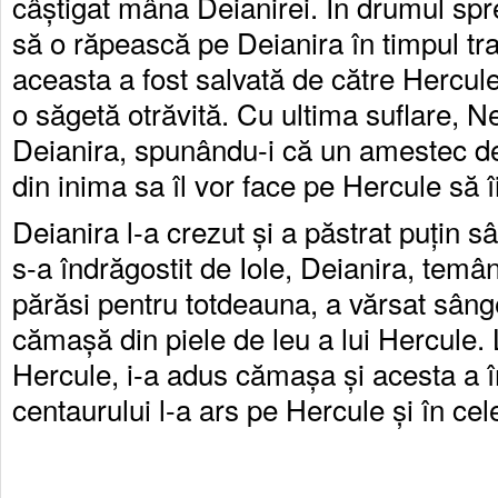
câștigat mâna Deianirei. În drumul spr
să o răpească pe Deianira în timpul tra
aceasta a fost salvată de către Hercule
o săgetă otrăvită. Cu ultima suflare, N
Deianira, spunându-i că un amestec de
din inima sa îl vor face pe Hercule să î
Deianira l-a crezut și a păstrat puțin 
s-a îndrăgostit de Iole, Deianira, temâ
părăsi pentru totdeauna, a vărsat sânge
cămașă din piele de leu a lui Hercule. L
Hercule, i-a adus cămașa și acesta a î
centaurului l-a ars pe Hercule și în cel