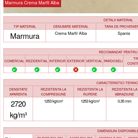
Marmura Crema Marfil Alba
DETALII MATERIAL
TIP MATERIAL
DENUMIRE MATERIAL
TARA DE PROVENIE
Marmura
Crema Marfil Alba
Spania
RECOMANDAT PENTRU
TR
COMERCIAL
REZIDENTIAL
INTERIOR
EXTERIOR
VERTICAL
PARDOSELI
CONT
CARACTERISTICI TEHNI
DENSITATE
REZISTENTA LA
REZISTENTA LA
REZISTENTA LA
APARENTA
COMPRESIUNE
RUPERE
ABRAZIUNE
2720
1253 kg/cm²
1253 kg/cm²
0,35 mm
kg/m³
DIMENSIUNI DISPONIBIL