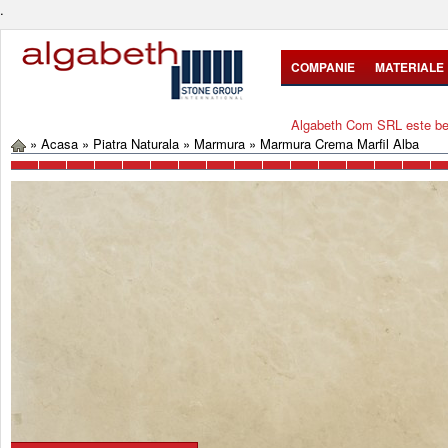
.
COMPANIE
MATERIALE
Algabeth Com SRL este bene
»
Acasa
»
Piatra Naturala
»
Marmura
»
Marmura Crema Marfil Alba