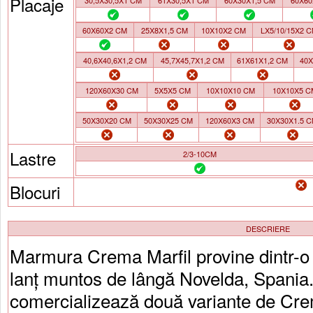
Placaje
30,5X30,5X1 CM
61X30,5X1 CM
60X30X1,5 CM
60X60
60X60X2 CM
25X8X1,5 CM
10X10X2 CM
LX5/10/15X2 
40,6X40,6X1,2 CM
45,7X45,7X1,2 CM
61X61X1,2 CM
40X
120X60X30 CM
5X5X5 CM
10X10X10 CM
10X10X5 C
50X30X20 CM
50X30X25 CM
120X60X3 CM
30X30X1.5 
Lastre
2/3-10CM
Blocuri
DESCRIERE
Marmura Crema Marfil provine dintr-o 
lanț muntos de lângă Novelda, Spania
comercializează două variante de Cre