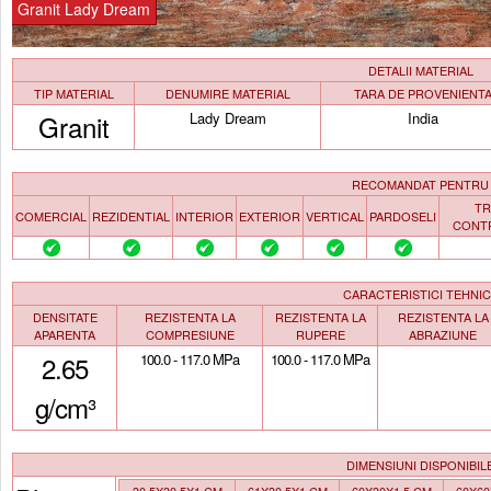
Granit Lady Dream
DETALII MATERIAL
TIP MATERIAL
DENUMIRE MATERIAL
TARA DE PROVENIENT
Granit
Lady Dream
India
RECOMANDAT PENTRU
TR
COMERCIAL
REZIDENTIAL
INTERIOR
EXTERIOR
VERTICAL
PARDOSELI
CONT
CARACTERISTICI TEHNI
DENSITATE
REZISTENTA LA
REZISTENTA LA
REZISTENTA LA
APARENTA
COMPRESIUNE
RUPERE
ABRAZIUNE
2.65
100.0 - 117.0 MPa
100.0 - 117.0 MPa
g/cm³
DIMENSIUNI DISPONIBIL