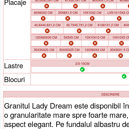
Placaje
30,5X30,5X1 CM
61X30,5X1 CM
60X30X1,5 CM
60X60
60X60X2 CM
25X8X1,5 CM
10X10X2 CM
LX5/10/15X2 
40,6X40,6X1,2 CM
45,7X45,7X1,2 CM
61X61X1,2 CM
40X
120X60X30 CM
5X5X5 CM
10X10X10 CM
10X10X5 C
50X30X20 CM
50X30X25 CM
120X60X3 CM
30X30X1.5 
Lastre
2/3-10CM
Blocuri
DESCRIERE
Granitul Lady Dream este disponibil în 
o granularitate mare spre foarte mare
aspect elegant. Pe fundalul albastru 