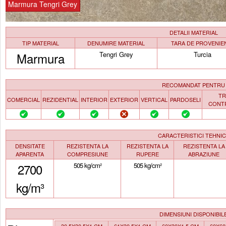
Marmura Tengri Grey
DETALII MATERIAL
TIP MATERIAL
DENUMIRE MATERIAL
TARA DE PROVENIE
Marmura
Tengri Grey
Turcia
RECOMANDAT PENTRU
TR
COMERCIAL
REZIDENTIAL
INTERIOR
EXTERIOR
VERTICAL
PARDOSELI
CONT
CARACTERISTICI TEHNI
DENSITATE
REZISTENTA LA
REZISTENTA LA
REZISTENTA LA
APARENTA
COMPRESIUNE
RUPERE
ABRAZIUNE
2700
505 kg/cm²
505 kg/cm²
kg/m³
DIMENSIUNI DISPONIBIL