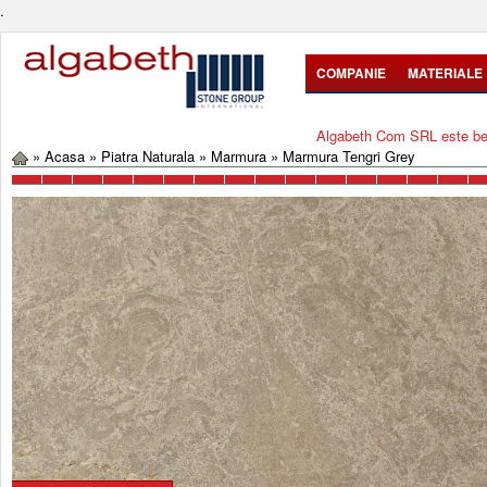
.
COMPANIE
MATERIALE
Algabeth Com SRL este bene
»
Acasa
»
Piatra Naturala
»
Marmura
»
Marmura Tengri Grey