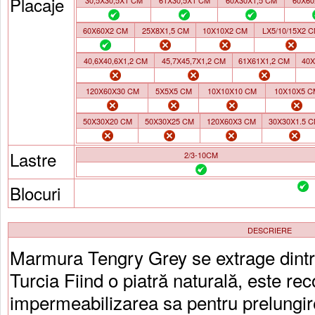
Placaje
30,5X30,5X1 CM
61X30,5X1 CM
60X30X1,5 CM
60X60
60X60X2 CM
25X8X1,5 CM
10X10X2 CM
LX5/10/15X2 
40,6X40,6X1,2 CM
45,7X45,7X1,2 CM
61X61X1,2 CM
40X
120X60X30 CM
5X5X5 CM
10X10X10 CM
10X10X5 C
50X30X20 CM
50X30X25 CM
120X60X3 CM
30X30X1.5 
Lastre
2/3-10CM
Blocuri
DESCRIERE
Marmura Tengry Grey se extrage dintr-
Turcia Fiind o piatră naturală, este r
impermeabilizarea sa pentru prelungirea