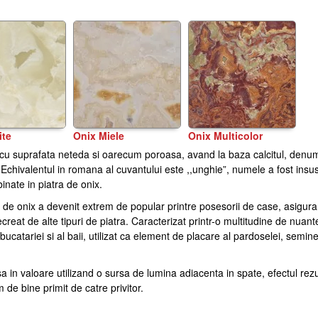
ite
Onix Miele
Onix Multicolor
On
 cu suprafata neteda si oarecum poroasa, avand la baza calcitul, denu
. Echivalentul in romana al cuvantului este ,,unghie”, numele a fost insus
Marmura Capucci
inate in piatra de onix.
ra de onix a devenit extrem de popular printre posesorii de case, asigur
eat de alte tipuri de piatra. Caracterizat printr-o multitudine de nuant
bucatariei si al baii, utilizat ca element de placare al pardoselei, semin
a in valoare utilizand o sursa de lumina adiacenta in spate, efectul rezu
de bine primit de catre privitor.