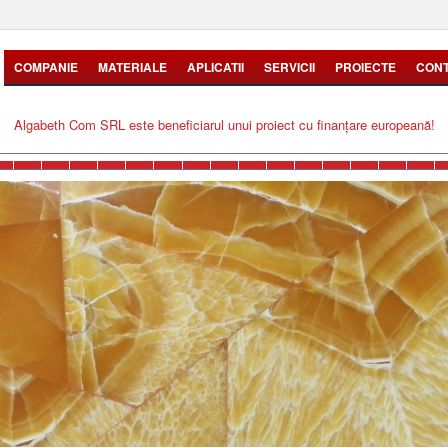
COMPANIE
MATERIALE
APLICATII
SERVICII
PROIECTE
CON
Algabeth Com SRL este beneficiarul unui proiect cu finanțare europeană!