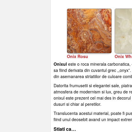
Onix Rosu
Onix Wh
Onixul
este o roca minerala carbonatica,
sa fiind derivata din cuvantul grec ,,onyx”
din asemanarea striatiilor de culoare comb
Datorita frumusetii si elegantei sale, piat
atmosfera de modernism si lux, greu de recr
onixul este prezent cel mai des in decorul 
dusuri si chiar al peretilor.
Translucenta acestui material, poate fi pus
fiind unul deosebit avand un impact extrem 
Stiati ca…