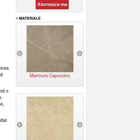
MATERIALE
ix Verde
Onix Timber
mirea
it
no
Marmura Crystal White
Marmura Pink Rose
and o
e,
ee,
ltat