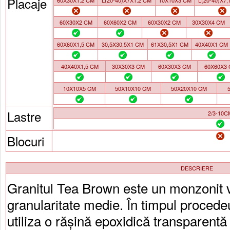
Placaje
60X30X1.2 CM
L(20-40)X7X1.2 CM
10X10X3 CM
L(20-40)X7,
60X30X2 CM
60X60X2 CM
60X30X2 CM
30X30X4 CM
60X60X1,5 CM
30,5X30,5X1 CM
61X30,5X1 CM
40X40X1 CM
40X40X1,5 CM
30X30X3 CM
60X30X3 CM
60X60X3
10X10X5 CM
50X10X10 CM
50X20X10 CM
Lastre
2/3-10C
Blocuri
DESCRIERE
Granitul Tea Brown este un monzonit v
granularitate medie. În timpul procedeu
utiliza o rășină epoxidică transparent