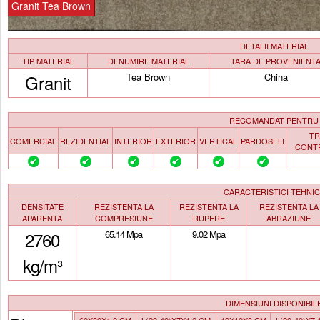
Granit Tea Brown
DETALII MATERIAL
TIP MATERIAL
DENUMIRE MATERIAL
TARA DE PROVENIENT
Granit
Tea Brown
China
RECOMANDAT PENTRU
TR
COMERCIAL
REZIDENTIAL
INTERIOR
EXTERIOR
VERTICAL
PARDOSELI
CONT
CARACTERISTICI TEHNI
DENSITATE
REZISTENTA LA
REZISTENTA LA
REZISTENTA LA
APARENTA
COMPRESIUNE
RUPERE
ABRAZIUNE
2760
65.14 Mpa
9.02 Mpa
kg/m³
DIMENSIUNI DISPONIBIL