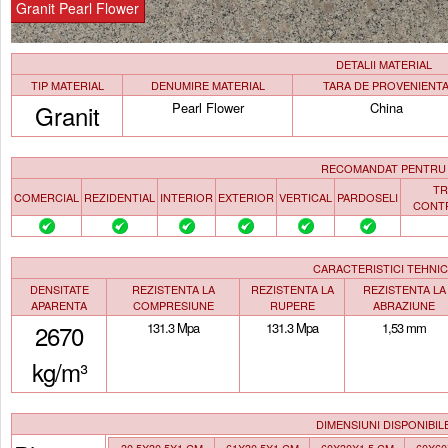
Granit Pearl Flower
DETALII MATERIAL
TIP MATERIAL
DENUMIRE MATERIAL
TARA DE PROVENIENT
Granit
Pearl Flower
China
RECOMANDAT PENTRU
TR
COMERCIAL
REZIDENTIAL
INTERIOR
EXTERIOR
VERTICAL
PARDOSELI
CONT
CARACTERISTICI TEHNI
DENSITATE
REZISTENTA LA
REZISTENTA LA
REZISTENTA LA
APARENTA
COMPRESIUNE
RUPERE
ABRAZIUNE
2670
131.3 Mpa
131.3 Mpa
1,53 mm
kg/m³
DIMENSIUNI DISPONIBIL