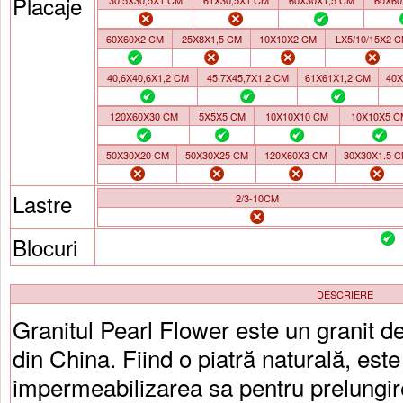
Placaje
30,5X30,5X1 CM
61X30,5X1 CM
60X30X1,5 CM
60X60
60X60X2 CM
25X8X1,5 CM
10X10X2 CM
LX5/10/15X2 
40,6X40,6X1,2 CM
45,7X45,7X1,2 CM
61X61X1,2 CM
40X
120X60X30 CM
5X5X5 CM
10X10X10 CM
10X10X5 C
50X30X20 CM
50X30X25 CM
120X60X3 CM
30X30X1.5 
Lastre
2/3-10CM
Blocuri
DESCRIERE
Granitul Pearl Flower este un granit d
din China. Fiind o piatră naturală, es
impermeabilizarea sa pentru prelungirea