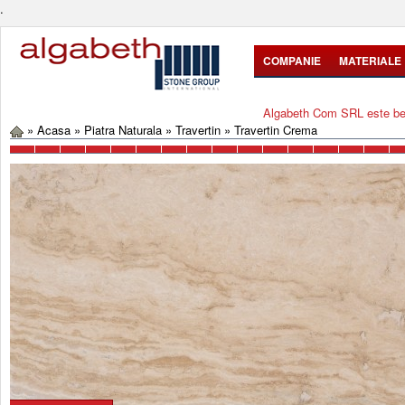
.
COMPANIE
MATERIALE
Algabeth Com SRL este bene
»
Acasa
»
Piatra Naturala
»
Travertin
»
Travertin Crema