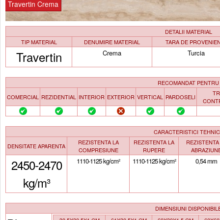
Travertin Crema
DETALII MATERIAL
TIP MATERIAL
DENUMIRE MATERIAL
TARA DE PROVENIE
Travertin
Crema
Turcia
RECOMANDAT PENTRU
TR
COMERCIAL
REZIDENTIAL
INTERIOR
EXTERIOR
VERTICAL
PARDOSELI
CONT
CARACTERISTICI TEHNI
REZISTENTA LA
REZISTENTA LA
REZISTENTA
DENSITATE APARENTA
COMPRESIUNE
RUPERE
ABRAZIUN
2450-2470
1110-1125 kg/cm²
1110-1125 kg/cm²
0,54 mm
kg/m³
DIMENSIUNI DISPONIBIL