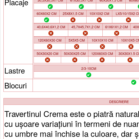
Placaje
30,5X30,5X1 CM
61X30,5X1 CM
60X30X1,5 CM
60X60
60X60X2 CM
25X8X1,5 CM
10X10X2 CM
LX5/10/15X2 
40,6X40,6X1,2 CM
45,7X45,7X1,2 CM
61X61X1,2 CM
40X
120X60X30 CM
5X5X5 CM
10X10X10 CM
10X10X5 C
50X30X20 CM
50X30X25 CM
120X60X3 CM
30X30X1.5 
Lastre
2/3-10CM
Blocuri
DESCRIERE
Travertinul Crema este o piatră natura
cu ușoare variațiuni în termeni de nua
cu umbre mai închise la culoare, dar ș