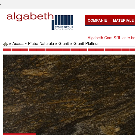
.
COMPANIE
MATERIALE
Algabeth Com SRL este bene
»
Acasa
»
Piatra Naturala
»
Granit
»
Granit Platinum