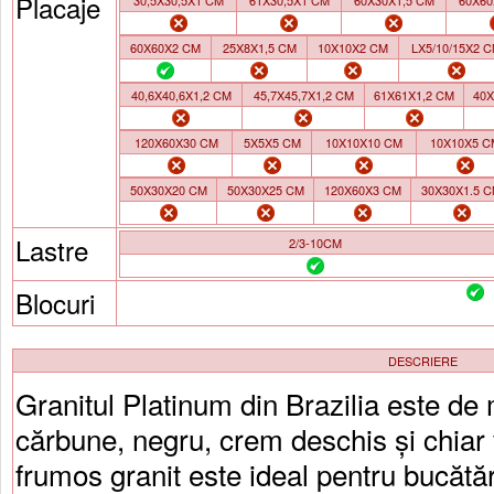
Placaje
30,5X30,5X1 CM
61X30,5X1 CM
60X30X1,5 CM
60X60
60X60X2 CM
25X8X1,5 CM
10X10X2 CM
LX5/10/15X2 
40,6X40,6X1,2 CM
45,7X45,7X1,2 CM
61X61X1,2 CM
40X
120X60X30 CM
5X5X5 CM
10X10X10 CM
10X10X5 C
50X30X20 CM
50X30X25 CM
120X60X3 CM
30X30X1.5 
Lastre
2/3-10CM
Blocuri
DESCRIERE
Granitul Platinum din Brazilia este de
cărbune, negru, crem deschis și chiar
frumos granit este ideal pentru bucătăr