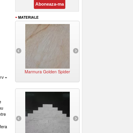
MATERIALE
rmura Petra Black
Marmura Petra Milk
Marmura Petra Yello
White
hite
Marmura Golden Spider
Marmura Pietra Fussiona
ιν =
e
au
etre
fera