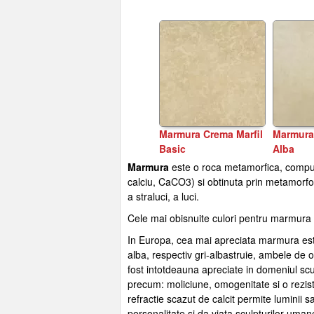
Marmura Crema Marfil
Marmura
Basic
Alba
Marmura
este o roca metamorfica, compusa
calciu, CaCO3) si obtinuta prin metamorf
a straluci, a luci.
Cele mai obisnuite culori pentru marmura s
In Europa, cea mai apreciata marmura est
alba, respectiv gri-albastruie, ambele de
fost intotdeauna apreciate in domeniul scul
precum: moliciune, omogenitate si o rezis
refractie scazut de calcit permite luminii s
personalitate si da viata sculpturilor uman