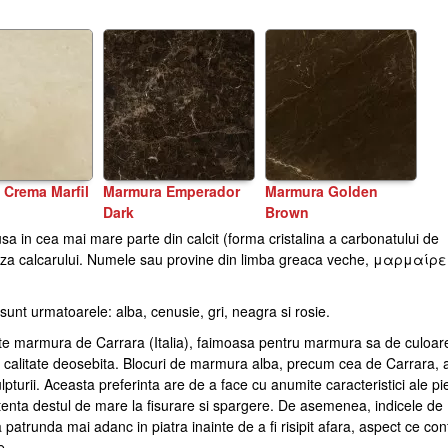
 Crema Marfil
Marmura Emperador
Marmura Golden
Ma
Dark
Brown
 in cea mai mare parte din calcit (forma cristalina a carbonatului de
Marmura Petra Milk W
oza calcarului. Numele sau provine din limba greaca veche, μαρμαίρε
unt urmatoarele: alba, cenusie, gri, neagra si rosie.
e marmura de Carrara (Italia), faimoasa pentru marmura sa de culoar
 o calitate deosebita. Blocuri de marmura alba, precum cea de Carrara, 
pturii. Aceasta preferinta are de a face cu anumite caracteristici ale pi
tenta destul de mare la fisurare si spargere. De asemenea, indicele de
a patrunda mai adanc in piatra inainte de a fi risipit afara, aspect ce con
e.