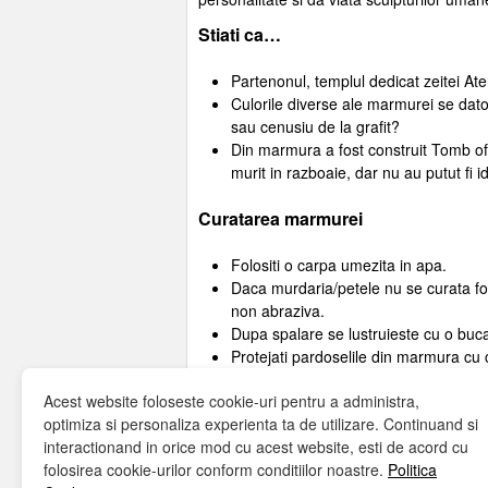
Stiati ca…
Partenonul, templul dedicat zeitei At
Culorile diverse ale marmurei se dato
sau cenusiu de la grafit?
Din marmura a fost construit Tomb of
murit in razboaie, dar nu au putut fi id
Curatarea marmurei
Folositi o carpa umezita in apa.
Daca murdaria/petele nu se curata fol
non abraziva.
Dupa spalare se lustruieste cu o buca
Protejati pardoselile din marmura cu c
de plastic pentru cosmetice.
Acest website foloseste cookie-uri pentru a administra,
Otetul, vinul, acidul citric din sucul d
optimiza si personaliza experienta ta de utilizare. Continuand si
apa.
interactionand in orice mod cu acest website, esti de acord cu
folosirea cookie-urilor conform conditiilor noastre.
Politica