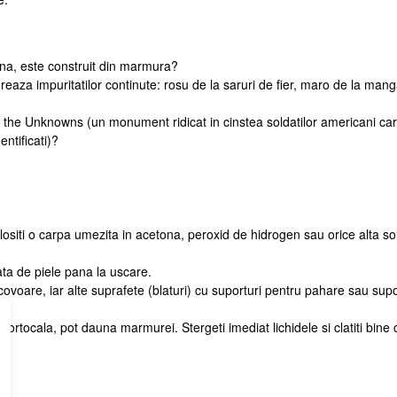
Marmura Rainforest 
ena, este construit din marmura?
reaza impuritatilor continute: rosu de la saruri de fier, maro de la man
 the Unknowns (un monument ridicat in cinstea soldatilor americani ca
entificati)?
ositi o carpa umezita in acetona, peroxid de hidrogen sau orice alta sol
ta de piele pana la uscare.
ovoare, iar alte suprafete (blaturi) cu suporturi pentru pahare sau supo
e portocala, pot dauna marmurei. Stergeti imediat lichidele si clatiti bine 