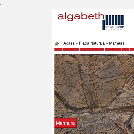
.
»
Acasa
»
Piatra Naturala
»
Marmura
Marmura