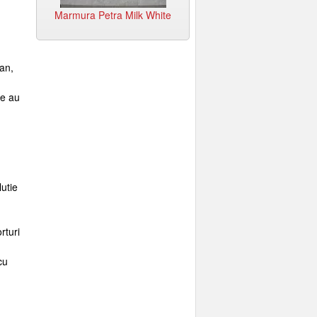
Gold
Marmura Petra Milk White
Marmura Misty White
gan,
re au
utie
rturi
cu