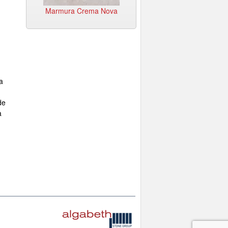
ite
Marmura Crema Nova
Marmura Rosso Veron
a
de
a