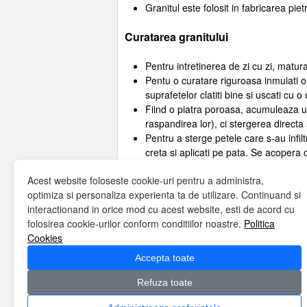
Granitul este folosit in fabricarea piet
Curatarea granitului
Pentru intretinerea de zi cu zi, matur
Pentu o curatare riguroasa inmuiati o
suprafetelor clatiti bine si uscati cu o
Fiind o piatra poroasa, acumuleaza u
raspandirea lor), ci stergerea directa 
Pentru a sterge petele care s-au infil
creta si aplicati pe pata. Se acopera 
pentru a sterge pasta si clatiti bine c
Acest website foloseste cookie-uri pentru a administra,
Daca nu s-a indepartat pata reluati pa
optimiza si personaliza experienta ta de utilizare. Continuand si
Evitati varsarea de lichide ce contin 
interactionand in orice mod cu acest website, esti de acord cu
folosirea cookie-urilor conform conditiilor noastre.
Politica
Cookies
Accepta toate
Refuza toate
Home
Despre noi
Misiune
Servicii
Te
Politica cookies
Contact