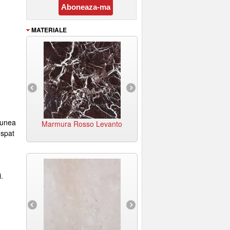
MATERIALE
anit Duetto
Granit Emerald Green
Granit Mongolian
Black
iunea
 Alba
Marmura Rosso Levanto
Marmura Supreme Beig
dspat
i.