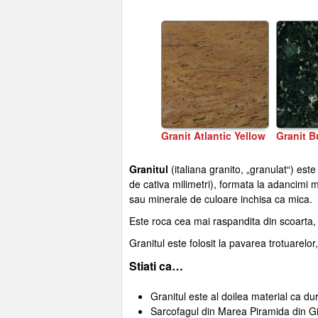
Granit Atlantic Yellow
Granit B
Granitul
(italiana granito, „granulat“) es
de cativa milimetri), formata la adancimi ma
sau minerale de culoare inchisa ca mica.
Este roca cea mai raspandita din scoarta, 
Granitul este folosit la pavarea trotuarelor, 
Stiati ca…
Granitul este al doilea material ca d
Sarcofagul din Marea Piramida din Giz