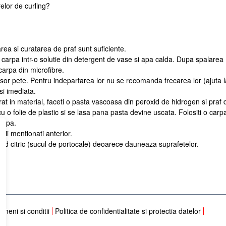
relor de curling?
Marmura Alaska Wh
area si curatarea de praf sunt suficiente.
 carpa intr-o solutie din detergent de vase si apa calda. Dupa spalarea
 carpa din microfibre.
sor pete. Pentru indepartarea lor nu se recomanda frecarea lor (ajuta l
si imediata.
trat in material, faceti o pasta vascoasa din peroxid de hidrogen si praf 
cu o folie de plastic si se lasa pana pasta devine uscata. Folositi o carp
u apa.
sii mentionati anterior.
acid citric (sucul de portocale) deoarece dauneaza suprafetelor.
rmeni si conditii
Politica de confidentialitate si protectia datelor