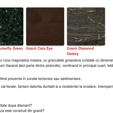
utterfly Green
Granit Cats Eye
Granit Diamond
Gr
Galaxy
te o roca magmatica masiva, cu granulatie grosolana (cristale cu dimens
Marmura Crema Marfil
ri (facand deci parte dintre plutonite), continand in principal cuart, fel
fiind prezenta in zonele tectonice sau sedimentare.
cai ferate, fantani datorita duritatii si a rezistentei la erodare, intemperi
uritate dupa diamant?
a este construit din granit?