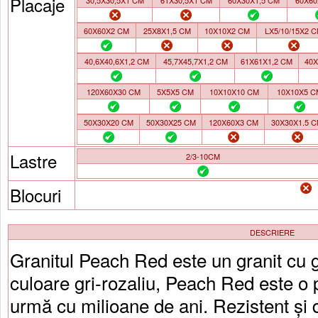
Placaje
30,5X30,5X1 CM
61X30,5X1 CM
60X30X1,5 CM
60X60
60X60X2 CM
25X8X1,5 CM
10X10X2 CM
LX5/10/15X2 
40,6X40,6X1,2 CM
45,7X45,7X1,2 CM
61X61X1,2 CM
40X
120X60X30 CM
5X5X5 CM
10X10X10 CM
10X10X5 C
50X30X20 CM
50X30X25 CM
120X60X3 CM
30X30X1.5 
Lastre
2/3-10CM
Blocuri
DESCRIERE
Granitul Peach Red este un granit cu g
culoare gri-rozaliu, Peach Red este o 
urmă cu milioane de ani. Rezistent și 