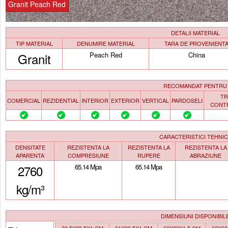
Granit Peach Red
DETALII MATERIAL
TIP MATERIAL
DENUMIRE MATERIAL
TARA DE PROVENIENT
Granit
Peach Red
China
RECOMANDAT PENTRU
TR
COMERCIAL
REZIDENTIAL
INTERIOR
EXTERIOR
VERTICAL
PARDOSELI
CONT
CARACTERISTICI TEHNI
DENSITATE
REZISTENTA LA
REZISTENTA LA
REZISTENTA LA
APARENTA
COMPRESIUNE
RUPERE
ABRAZIUNE
2760
65.14 Mpa
65.14 Mpa
kg/m³
DIMENSIUNI DISPONIBIL