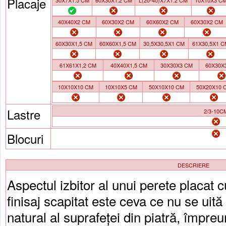
Placaje
30X7X1.5 CM
60X30X1.2 CM
L(20-40)X7X1.2 CM
10X10X3 C
40X40X2 CM
60X30X2 CM
60X60X2 CM
60X30X2 CM
60X30X1,5 CM
60X60X1,5 CM
30,5X30,5X1 CM
61X30,5X1 C
61X61X1,2 CM
40X40X1,5 CM
30X30X3 CM
60X30X
10X10X10 CM
10X10X5 CM
50X10X10 CM
50X20X10 
Lastre
2/3-10C
Blocuri
DESCRIERE
Aspectul izbitor al unui perete placat
finisaj scapitat este ceva ce nu se uit
natural al suprafeței din piatră, împre