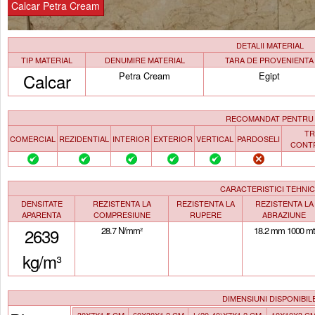
Calcar Petra Cream
DETALII MATERIAL
TIP MATERIAL
DENUMIRE MATERIAL
TARA DE PROVENIENTA
Calcar
Petra Cream
Egipt
RECOMANDAT PENTRU
TR
COMERCIAL
REZIDENTIAL
INTERIOR
EXTERIOR
VERTICAL
PARDOSELI
CONT
CARACTERISTICI TEHNI
DENSITATE
REZISTENTA LA
REZISTENTA LA
REZISTENTA LA
APARENTA
COMPRESIUNE
RUPERE
ABRAZIUNE
2639
28.7 N/mm²
18.2 mm 1000 mt
kg/m³
DIMENSIUNI DISPONIBIL