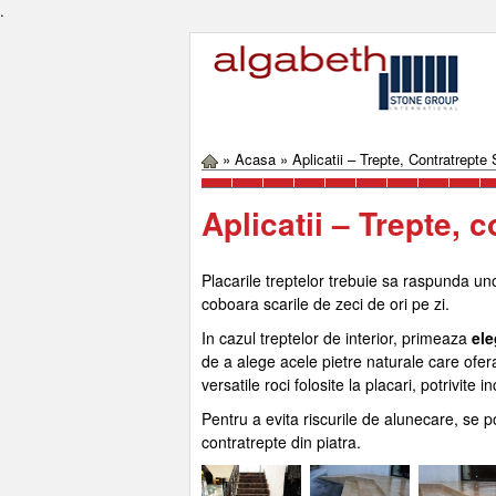
.
»
Acasa
»
Aplicatii – Trepte, Contratrepte 
Aplicatii – Trepte, c
Placarile treptelor trebuie sa raspunda u
coboara scarile de zeci de ori pe zi.
In cazul treptelor de interior, primeaza
el
de a alege acele pietre naturale care ofer
versatile roci folosite la placari, potrivite i
Pentru a evita riscurile de alunecare, se po
contratrepte din piatra.