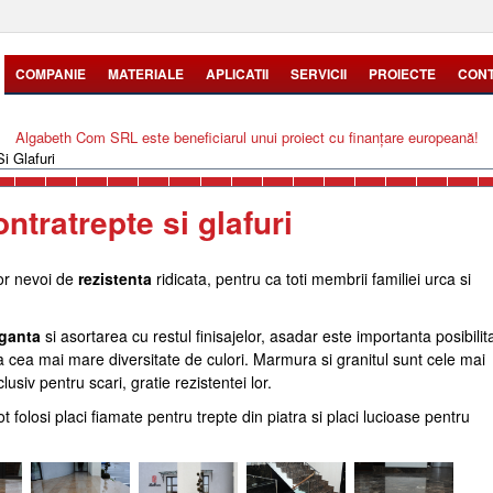
COMPANIE
MATERIALE
APLICATII
SERVICII
PROIECTE
CON
Algabeth Com SRL este beneficiarul unui proiect cu finanțare europeană!
Si Glafuri
ontratrepte si glafuri
nor nevoi de
rezistenta
ridicata, pentru ca toti membrii familiei urca si
eganta
si asortarea cu restul finisajelor, asadar este importanta posibilit
a cea mai mare diversitate de culori. Marmura si granitul sunt cele mai
nclusiv pentru scari, gratie rezistentei lor.
t folosi placi fiamate pentru trepte din piatra si placi lucioase pentru