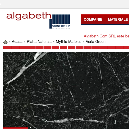
.
COMPANIE
MATERIALE
Algabeth Com SRL este bene
»
Acasa
»
Piatra Naturala
»
Mythic Marbles
»
Veria Green