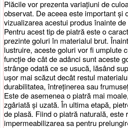
Plăcile vor prezenta variațiuni de culo
observat. De aceea este important și
vizualizarea acestui produs înainte d
Pentru acest tip de piatră este o caract
prezinte goluri în materialul brut. Înai
lustruire, aceste goluri vor fi umplute c
funcție de cât de adânci sunt aceste go
strânge odată ce se usucă, lăsând supr
ușor mai scăzut decât restul materialu
durabilitatea, întreținerea sau frumuseț
Este de asemenea o piatră mai moale,
zgâriată și uzată. În ultima etapă, piet
de plasă. Fiind o piatră naturală, est
impermeabilizarea sa pentru prelungirea