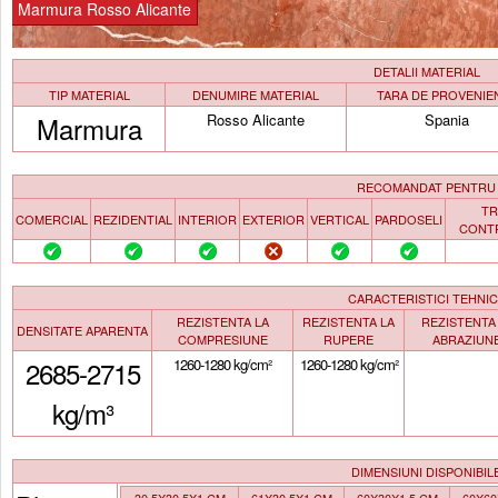
Marmura Rosso Alicante
DETALII MATERIAL
TIP MATERIAL
DENUMIRE MATERIAL
TARA DE PROVENIE
Marmura
Rosso Alicante
Spania
RECOMANDAT PENTRU
TR
COMERCIAL
REZIDENTIAL
INTERIOR
EXTERIOR
VERTICAL
PARDOSELI
CONT
CARACTERISTICI TEHNI
REZISTENTA LA
REZISTENTA LA
REZISTENTA
DENSITATE APARENTA
COMPRESIUNE
RUPERE
ABRAZIUN
2685-2715
1260-1280 kg/cm²
1260-1280 kg/cm²
kg/m³
DIMENSIUNI DISPONIBIL