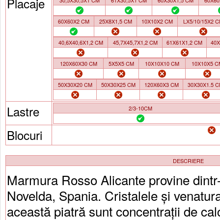
Placaje
30,5X30,5X1 CM
61X30,5X1 CM
60X30X1,5 CM
60X60
60X60X2 CM
25X8X1,5 CM
10X10X2 CM
LX5/10/15X2 
40,6X40,6X1,2 CM
45,7X45,7X1,2 CM
61X61X1,2 CM
40X
120X60X30 CM
5X5X5 CM
10X10X10 CM
10X10X5 C
50X30X20 CM
50X30X25 CM
120X60X3 CM
30X30X1.5 
Lastre
2/3-10CM
Blocuri
DESCRIERE
Marmura Rosso Alicante provine dintr-
Novelda, Spania. Cristalele și venatur
această piatră sunt concentrații de calc