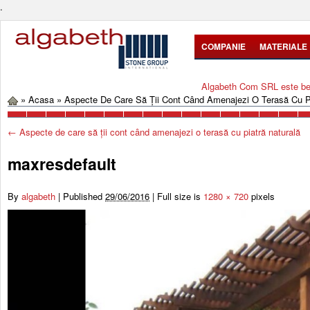
.
COMPANIE
MATERIALE
Algabeth Com SRL este bene
»
Acasa
»
Aspecte De Care Să Ții Cont Când Amenajezi O Terasă Cu Pi
←
Aspecte de care să ții cont când amenajezi o terasă cu piatră naturală
maxresdefault
By
algabeth
|
Published
29/06/2016
|
Full size is
1280 × 720
pixels