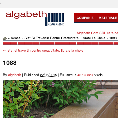
.
COMPANIE
MATERIALE
Algabeth Com SRL este bene
»
Acasa
»
Sist Si Travertin Pentru Creativitate, Livrate La Cheie
»
1088
←
Sist si travertin pentru creativitate, livrate la cheie
1088
By
algabeth
|
Published
22/05/2015
|
Full size is
487 × 323
pixels