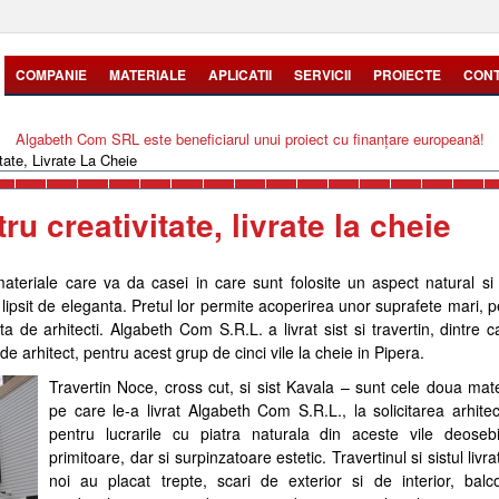
COMPANIE
MATERIALE
APLICATII
SERVICII
PROIECTE
CON
Algabeth Com SRL este beneficiarul unui proiect cu finanțare europeană!
itate, Livrate La Cheie
tru creativitate, livrate la cheie
materiale care va da casei in care sunt folosite un aspect natural si 
 lipsit de eleganta. Pretul lor permite acoperirea unor suprafete mari, 
ta de arhitecti. Algabeth Com S.R.L. a livrat sist si travertin, dintre c
 de arhitect, pentru acest grup de cinci vile la cheie in Pipera.
Travertin Noce, cross cut, si sist Kavala – sunt cele doua mate
pe care le-a livrat Algabeth Com S.R.L., la solicitarea arhitect
pentru lucrarile cu piatra naturala din aceste vile deoseb
primitoare, dar si surpinzatoare estetic. Travertinul si sistul livr
noi au placat trepte, scari de exterior si de interior, balc