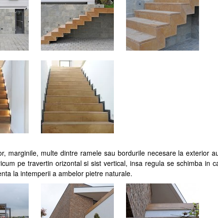
or, marginile, multe dintre ramele sau bordurile necesare la exterior au
ricum pe travertin orizontal si sist vertical, insa regula se schimba in 
tenta la intemperii a ambelor pietre naturale.