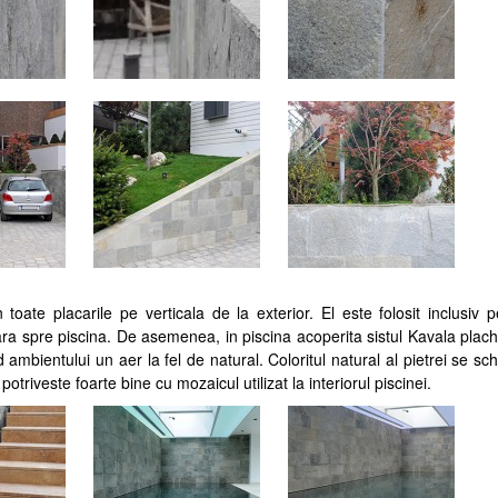
toate placarile pe verticala de la exterior. El este folosit inclusiv p
ra spre piscina. De asemenea, in piscina acoperita sistul Kavala plac
d ambientului un aer la fel de natural. Coloritul natural al pietrei se s
otriveste foarte bine cu mozaicul utilizat la interiorul piscinei.