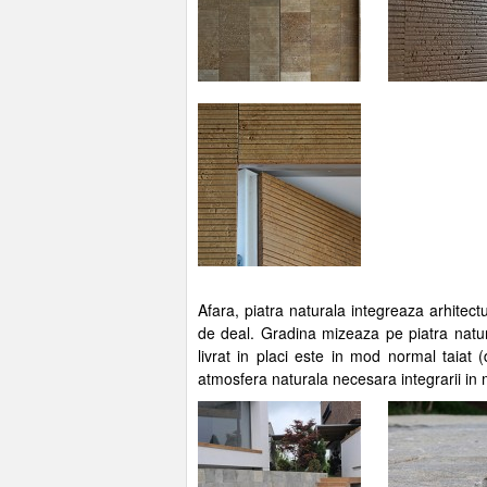
Afara, piatra naturala integreaza arhitectu
de deal. Gradina mizeaza pe piatra natura
livrat in placi este in mod normal taiat 
atmosfera naturala necesara integrarii in 