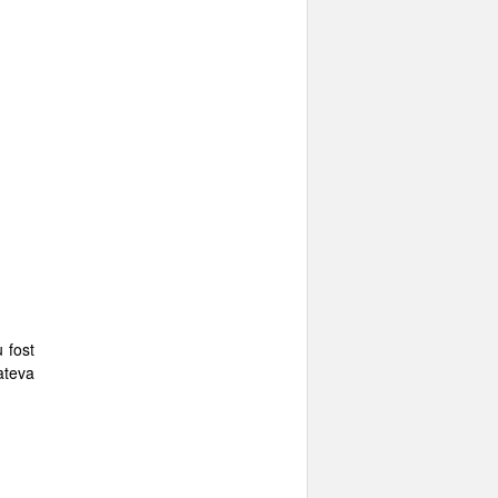
 fost
cateva