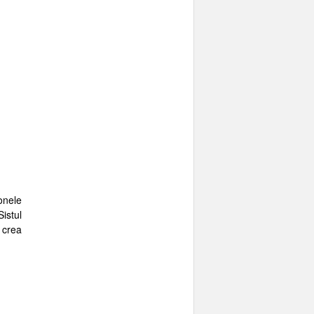
zonele
istul
 crea