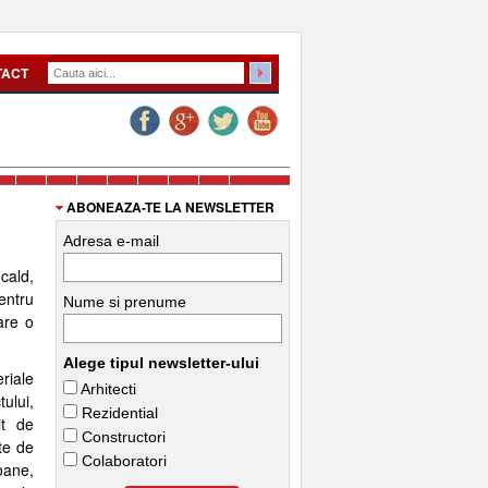
TACT
ABONEAZA-TE LA NEWSLETTER
Adresa e-mail
cald,
pentru
Nume si prenume
are o
Alege tipul newsletter-ului
riale
Arhitecti
ului,
Rezidential
it de
Constructori
ate de
Colaboratori
oane,