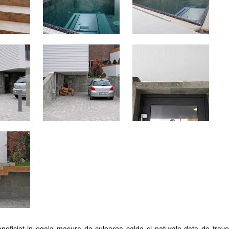
beneficiat in egala masura de culoarea calda si naturala data de traver