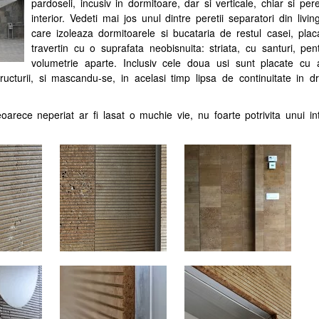
pardoseli, incusiv in dormitoare, dar si verticale, chiar si pere
interior. Vedeti mai jos unul dintre peretii separatori din livin
care izoleaza dormitoarele si bucataria de restul casei, plac
travertin cu o suprafata neobisnuita: striata, cu santuri, pen
volumetrie aparte. Inclusiv cele doua usi sunt placate cu 
ructurii, si mascandu-se, in acelasi timp lipsa de continuitate in dr
eoarece neperiat ar fi lasat o muchie vie, nu foarte potrivita unui int