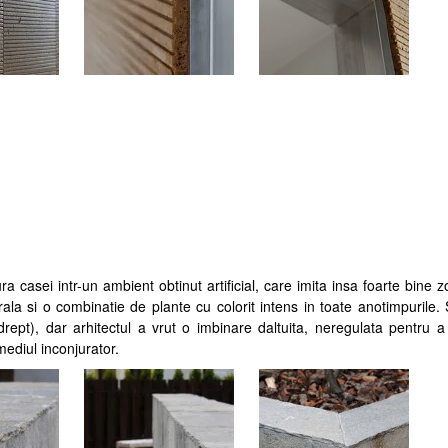
ra casei intr-un ambient obtinut artificial, care imita insa foarte bine 
la si o combinatie de plante cu colorit intens in toate anotimpurile. S
(drept), dar arhitectul a vrut o imbinare daltuita, neregulata pentru a
mediul inconjurator.