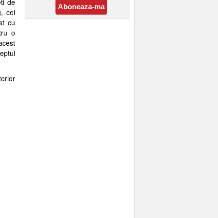
ti de
g, cel
at cu
tru o
acest
eptul
erior