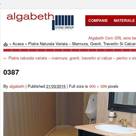
.
COMPANIE
MATERIALE
Algabeth Com SRL este bene
»
Acasa
»
Piatra Naturala Variata – Marmura, Granit, Travertin Si Calca
←
Piatra naturala variata – marmura, granit, travertin si calcar – pentru o si
0387
By
algabeth
|
Published
21/03/2015
|
Full size is
600 × 399
pixels