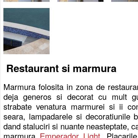
Restaurant si marmura
Marmura folosita in zona de restauran
deja generos si decorat cu mult gu
strabate venatura marmurei si ii co
seara, lampadarele si decoratiunile 
dand staluciri si nuante neasteptate, c
marmura
Emperador Light
. Placarile