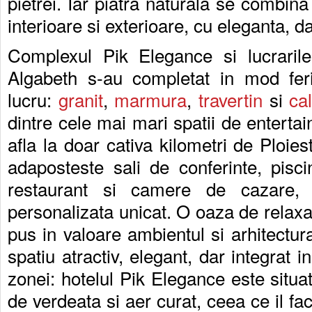
pietrei. Iar piatra naturala se combina
interioare si exterioare, cu eleganta, da
Complexul Pik Elegance si lucrarile
Algabeth s-au completat in mod feri
lucru:
granit
,
marmura
,
travertin
si
ca
dintre cele mai mari spatii de enterta
afla la doar cativa kilometri de Ploie
adaposteste sali de conferinte, piscin
restaurant si camere de cazare, 
personalizata unicat. O oaza de relaxar
pus in valoare ambientul si arhitectura
spatiu atractiv, elegant, dar integrat i
zonei: hotelul Pik Elegance este situat
de verdeata si aer curat, ceea ce il face