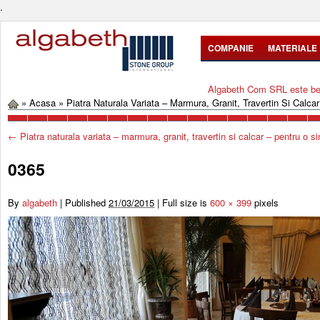
.
COMPANIE
MATERIALE
Algabeth Com SRL este bene
»
Acasa
»
Piatra Naturala Variata – Marmura, Granit, Travertin Si Calca
←
Piatra naturala variata – marmura, granit, travertin si calcar – pentru o si
0365
By
algabeth
|
Published
21/03/2015
|
Full size is
600 × 399
pixels