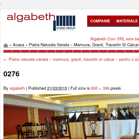
.
COMPANIE
MATERIALE
Algabeth Com SRL este bene
»
Acasa
»
Piatra Naturala Variata – Marmura, Granit, Travertin Si Calca
←
Piatra naturala variata – marmura, granit, travertin si calcar – pentru o si
0276
By
algabeth
|
Published
21/03/2015
|
Full size is
600 × 399
pixels