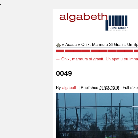
.
»
Acasa
»
Onix, Marmura Si Granit. Un Sp
←
Onix, marmura si granit. Un spatiu cu impac
0049
By
algabeth
|
Published
21/03/2015
|
Full size