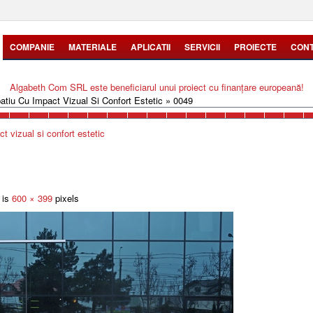
COMPANIE
MATERIALE
APLICATII
SERVICII
PROIECTE
CON
Algabeth Com SRL este beneficiarul unui proiect cu finanțare europeană!
atiu Cu Impact Vizual Si Confort Estetic
»
0049
t vizual si confort estetic
 is
600 × 399
pixels