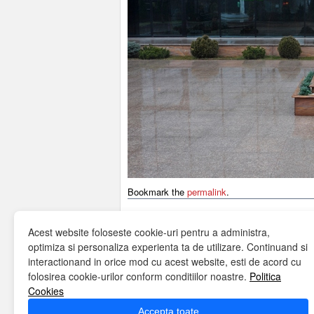
Bookmark the
permalink
.
Home
Despre noi
Misiune
Servicii
Te
Acest website foloseste cookie-uri pentru a administra,
Politica cookies
Contact
Copyright © Algabeth 2026
optimiza si personaliza experienta ta de utilizare. Continuand si
interactionand in orice mod cu acest website, esti de acord cu
folosirea cookie-urilor conform conditiilor noastre.
Politica
Cookies
Accepta toate