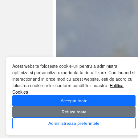
Acest website foloseste cookie-uri pentru a administra,
optimiza si personaliza experienta ta de utilizare. Continuand si
interactionand in orice mod cu acest website, esti de acord cu
folosirea cookie-urilor conform conditiilor noastre.
Politica
Cookies
Bookmark the
permalink
.
Accepta toate
Refuza toate
Home
Despre noi
Misiune
Servicii
Te
Politica cookies
Contact
Administreaza preferintele
Copyright © Algabeth 2026