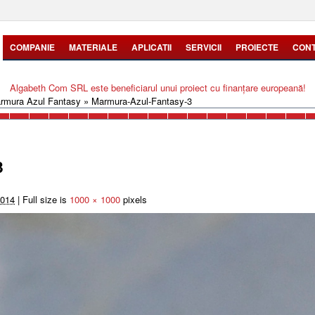
COMPANIE
MATERIALE
APLICATII
SERVICII
PROIECTE
CON
Algabeth Com SRL este beneficiarul unui proiect cu finanțare europeană!
rmura Azul Fantasy
»
Marmura-Azul-Fantasy-3
3
2014
|
Full size is
1000 × 1000
pixels