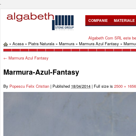
.
COMPANIE
MATERIALE
Algabeth Com SRL este bene
»
Acasa
»
Piatra Naturala
»
Marmura
»
Marmura Azul Fantasy
»
Marmur
←
Marmura Azul Fantasy
Marmura-Azul-Fantasy
By
Popescu Felix Cristian
|
Published
18/04/2014
|
Full size is
2500 × 1656