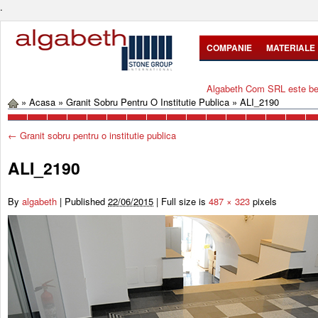
.
COMPANIE
MATERIALE
Algabeth Com SRL este bene
»
Acasa
»
Granit Sobru Pentru O Institutie Publica
»
ALI_2190
←
Granit sobru pentru o institutie publica
ALI_2190
By
algabeth
|
Published
22/06/2015
|
Full size is
487 × 323
pixels