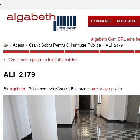
.
COMPANIE
MATERIALE
Algabeth Com SRL este bene
»
Acasa
»
Granit Sobru Pentru O Institutie Publica
»
ALI_2179
←
Granit sobru pentru o institutie publica
ALI_2179
By
algabeth
|
Published
22/06/2015
|
Full size is
487 × 323
pixels