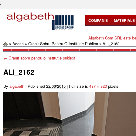
.
COMPANIE
MATERIALE
Algabeth Com SRL este bene
»
Acasa
»
Granit Sobru Pentru O Institutie Publica
»
ALI_2162
←
Granit sobru pentru o institutie publica
ALI_2162
By
algabeth
|
Published
22/06/2015
|
Full size is
487 × 323
pixels