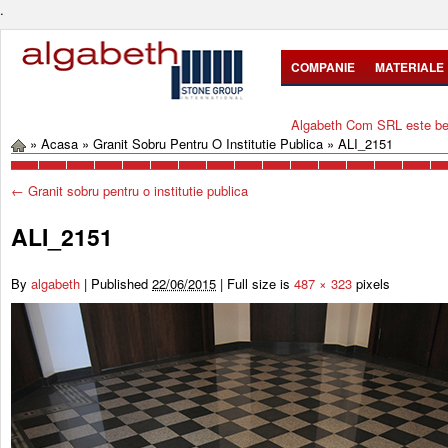
.
COMPANIE
MATERIALE
Algabeth Com SRL este bene
»
Acasa
»
Granit Sobru Pentru O Institutie Publica
»
ALI_2151
←
Granit sobru pentru o institutie publica
ALI_2151
By
algabeth
|
Published
22/06/2015
|
Full size is
487 × 323
pixels