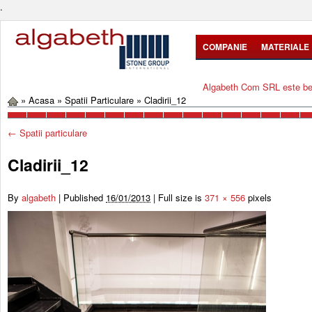
.
COMPANIE
MATERIALE
Algabeth Com SRL este bene
»
Acasa
»
Spatii Particulare
»
Cladirii_12
←
Spatii particulare
Cladirii_12
By
algabeth
|
Published
16/01/2013
|
Full size is
371 × 556
pixels