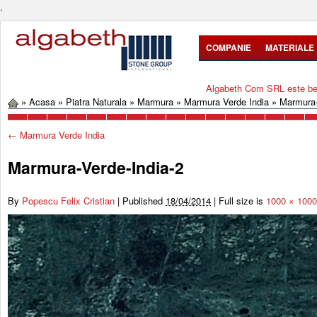
.
COMPANIE
MATERIALE
Algabeth Com SRL este bene
»
Acasa
»
Piatra Naturala
»
Marmura
»
Marmura Verde India
»
Marmura-
←
Marmura Verde India
Marmura-Verde-India-2
By
Popescu Felix Cristian
|
Published
18/04/2014
|
Full size is
1000 × 1000