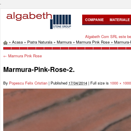
.
COMPANIE
MATERIALE
Algabeth Com SRL este bene
»
Acasa
»
Piatra Naturala
»
Marmura
»
Marmura Pink Rose
»
Marmura-
←
Marmura Pink Rose
Marmura-Pink-Rose-2.
By
Popescu Felix Cristian
|
Published
17/04/2014
|
Full size is
1000 × 1000