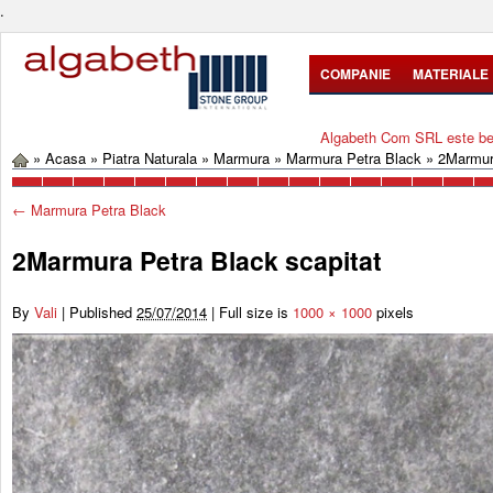
.
COMPANIE
MATERIALE
Algabeth Com SRL este bene
»
Acasa
»
Piatra Naturala
»
Marmura
»
Marmura Petra Black
»
2Marmur
←
Marmura Petra Black
2Marmura Petra Black scapitat
By
Vali
|
Published
25/07/2014
|
Full size is
1000 × 1000
pixels