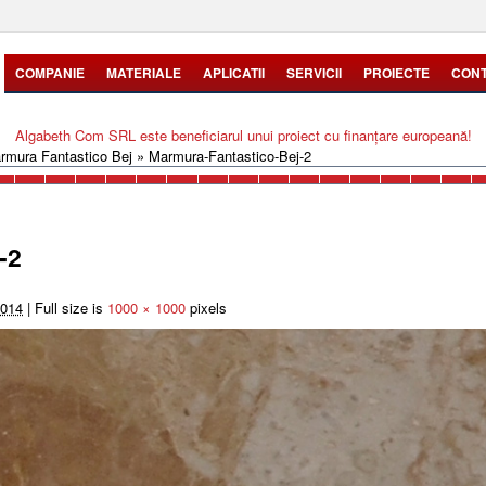
COMPANIE
MATERIALE
APLICATII
SERVICII
PROIECTE
CON
Algabeth Com SRL este beneficiarul unui proiect cu finanțare europeană!
rmura Fantastico Bej
»
Marmura-Fantastico-Bej-2
-2
2014
|
Full size is
1000 × 1000
pixels