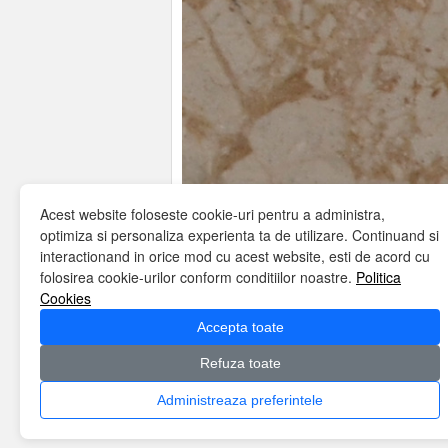
Acest website foloseste cookie-uri pentru a administra,
optimiza si personaliza experienta ta de utilizare. Continuand si
interactionand in orice mod cu acest website, esti de acord cu
folosirea cookie-urilor conform conditiilor noastre.
Politica
Cookies
Bookmark the
permalink
.
Accepta toate
Refuza toate
Home
Despre noi
Misiune
Servicii
Te
Politica cookies
Contact
Administreaza preferintele
Copyright © Algabeth 2026