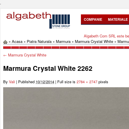
.
COMPANIE
MATERIALE
Algabeth Com SRL este bene
»
Acasa
»
Piatra Naturala
»
Marmura
»
Marmura Crystal White
»
Marmur
←
Marmura Crystal White
Marmura Crystal White 2262
By
Vali
|
Published
10/12/2014
|
Full size is
2784 × 2747
pixels