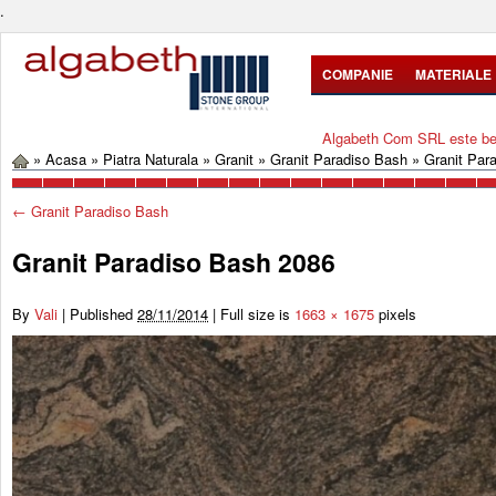
.
COMPANIE
MATERIALE
Algabeth Com SRL este bene
»
Acasa
»
Piatra Naturala
»
Granit
»
Granit Paradiso Bash
»
Granit Par
←
Granit Paradiso Bash
Granit Paradiso Bash 2086
By
Vali
|
Published
28/11/2014
|
Full size is
1663 × 1675
pixels