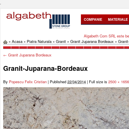
.
COMPANIE
MATERIALE
Algabeth Com SRL este bene
»
Acasa
»
Piatra Naturala
»
Granit
»
Granit Juparana Bordeaux
»
Granit
←
Granit Juparana Bordeaux
Granit-Juparana-Bordeaux
By
Popescu Felix Cristian
|
Published
22/04/2014
|
Full size is
2500 × 1656