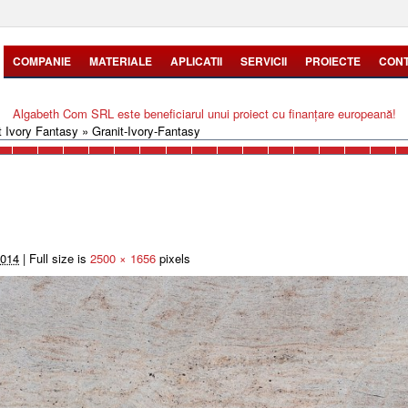
COMPANIE
MATERIALE
APLICATII
SERVICII
PROIECTE
CON
Algabeth Com SRL este beneficiarul unui proiect cu finanțare europeană!
t Ivory Fantasy
»
Granit-Ivory-Fantasy
2014
|
Full size is
2500 × 1656
pixels