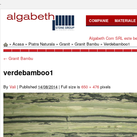
.
COMPANIE
MATERIALE
Algabeth Com SRL este bene
»
Acasa
»
Piatra Naturala
»
Granit
»
Granit Bambu
»
Verdebamboo1
←
Granit Bambu
verdebamboo1
By
Vali
|
Published
14/08/2014
|
Full size is
650 × 476
pixels