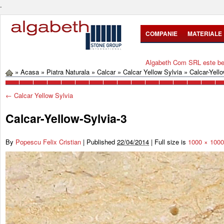
.
COMPANIE
MATERIALE
Algabeth Com SRL este bene
»
Acasa
»
Piatra Naturala
»
Calcar
»
Calcar Yellow Sylvia
»
Calcar-Yell
←
Calcar Yellow Sylvia
Calcar-Yellow-Sylvia-3
By
Popescu Felix Cristian
|
Published
22/04/2014
|
Full size is
1000 × 1000