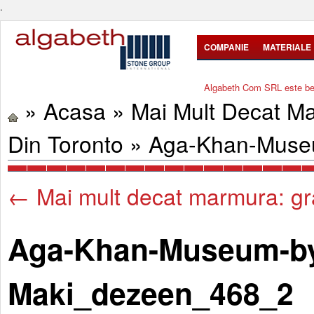
.
COMPANIE
MATERIALE
Algabeth Com SRL este bene
»
Acasa
»
Mai Mult Decat M
Din Toronto
»
Aga-Khan-Muse
←
Mai mult decat marmura: gra
Aga-Khan-Museum-by
Maki_dezeen_468_2