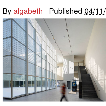
By
algabeth
|
Published
04/11