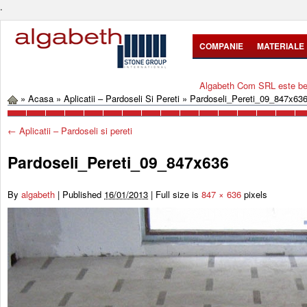
.
COMPANIE
MATERIALE
Algabeth Com SRL este bene
»
Acasa
»
Aplicatii – Pardoseli Si Pereti
»
Pardoseli_Pereti_09_847x63
←
Aplicatii – Pardoseli si pereti
Pardoseli_Pereti_09_847x636
By
algabeth
|
Published
16/01/2013
|
Full size is
847 × 636
pixels