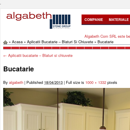
.
COMPANIE
MATERIALE
Algabeth Com SRL este bene
»
Acasa
»
Aplicatii Bucatarie – Blaturi Si Chiuvete
»
Bucatarie
←
Aplicatii bucatarie – Blaturi si chiuvete
Bucatarie
By
algabeth
|
Published
18/04/2013
|
Full size is
1000 × 1332
pixels