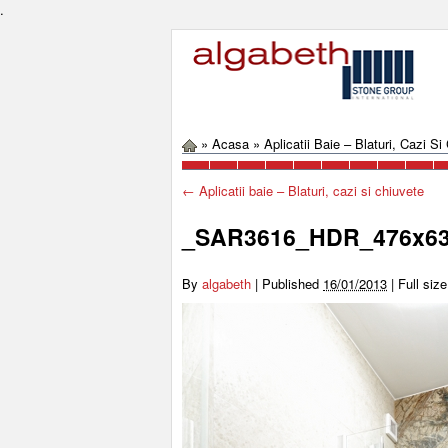
.
»
Acasa
»
Aplicatii Baie – Blaturi, Cazi Si
←
Aplicatii baie – Blaturi, cazi si chiuvete
_SAR3616_HDR_476x6
By
algabeth
|
Published
16/01/2013
|
Full size