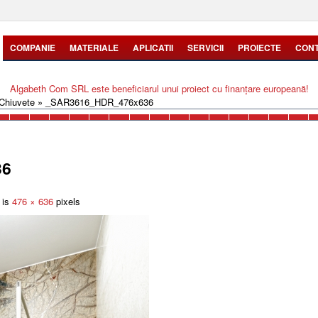
COMPANIE
MATERIALE
APLICATII
SERVICII
PROIECTE
CON
Algabeth Com SRL este beneficiarul unui proiect cu finanțare europeană!
 Chiuvete
»
_SAR3616_HDR_476x636
36
 is
476 × 636
pixels