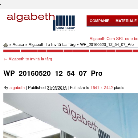
.
COMPANIE
MATERIALE
Algabeth Com SRL este bene
»
Acasa
»
Algabeth Te Invită La Târg
»
WP_20160520_12_54_07_Pro
←
Algabeth te invită la târg
WP_20160520_12_54_07_Pro
By
algabeth
|
Published
21/05/2016
|
Full size is
1641 × 2442
pixels