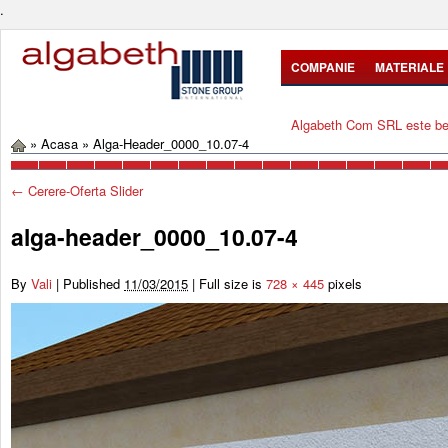
.
COMPANIE
MATERIALE
Algabeth Com SRL este bene
»
Acasa
»
Alga-Header_0000_10.07-4
←
Cerere-Oferta Slider
alga-header_0000_10.07-4
By
Vali
|
Published
11/03/2015
|
Full size is
728 × 445
pixels