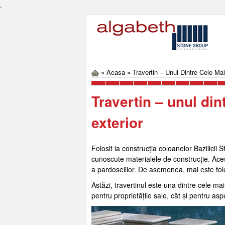
.
»
Acasa
»
Travertin – Unul Dintre Cele Ma
Travertin – unul di
exterior
Folosit la construcția coloanelor Bazilicii 
cunoscute materialele de construcție. Acest 
a pardoselilor. De asemenea, mai este folo
Astăzi, travertinul este una dintre cele ma
pentru proprietățile sale, cât și pentru asp