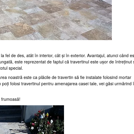
la fel de des, atât în interior, cât și în exterior. Avantajul, atunci când e
lungată, este reprezentat de faptul că travertinul este ușor de întreținut 
otul special.
a noastră este ca plăcile de travertin să fie instalate folosind mortar
um poți folosi travertinul pentru amenajarea casei tale, vei găsi urmărind 
ă frumoasă!