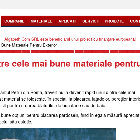
COMPANIE
MATERIALE
APLICATII
SERVICII
PROIECTE
CON
Algabeth Com SRL este beneficiarul unui proiect cu finanțare europeană!
i Bune Materiale Pentru Exterior
ntre cele mai bune materiale pentr
Sfântul Petru din Roma, travertinul a devenit rapid unul dintre cele mai
material se folosește, în special, la placarea fațadelor, pereților interio
sit pentru crearea blaturilor de bucătărie sau de baie.
i bune opțiuni pentru placarea pardoselii, fiind în egală măsură apreciat
ectul său estetic.