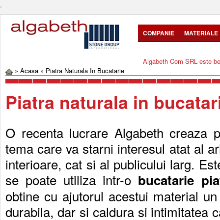
.
COMPANIE
MATERIALE
Algabeth Com SRL este bene
»
Acasa
»
Piatra Naturala In Bucatarie
Piatra naturala in bucatar
O recenta lucrare Algabeth creaza pe
tema care va starni interesul atat al arh
interioare, cat si al publicului larg. Es
se poate utiliza intr-o
bucatarie pia
obtine cu ajutorul acestui material un
durabila, dar si caldura si intimitatea 